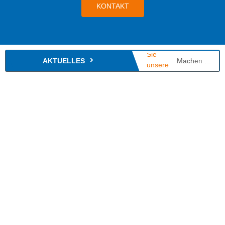
KONTAKT
AKTUELLES
Machen Sie unsere Angebote bekannt!
Neues Angebot für Menschen mit Behinderung
Grundbildung gemeinsam stärken
Treffen der regionalen Grundbildungszentren
Arbeitstreffen im Kultusministerium